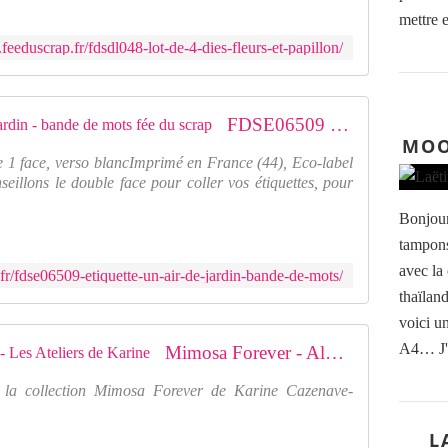
mettre e
feeduscrap.fr/fdsdl048-lot-de-4-dies-fleurs-et-papillon/
FDSE06509 : Etiquette un air de jardin - bande de mots fée du scrap
MOO
 1 face, verso blancImprimé en France (44), Eco-label
eillons le double face pour coller vos étiquettes, pour
Bonjour
tampons
avec la
fr/fdse06509-etiquette-un-air-de-jardin-bande-de-mots/
thaïland
voici u
A4… J'u
Mimosa Forever - Alphabet Blanc - Les Ateliers de Karine
à la collection Mimosa Forever de Karine Cazenave-
L