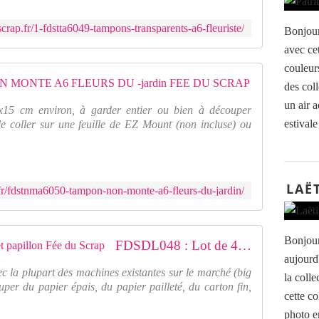
crap.fr/1-fdstta6049-tampons-transparents-a6-fleuriste/
Bonjour
avec ce
couleurs
FDSTNMA
des coll
un air 
15 cm environ, à garder entier ou bien à découper
estivale
e coller sur une feuille de EZ Mount (non incluse) ou
LAË
fr/fdstnma6050-tampon-non-monte-a6-fleurs-du-jardin/
Bonjour
FDSDL048 : Lot de 4 dies fleurs et papillon Fée du Scrap
aujourd
ec la plupart des machines existantes sur le marché (big
la coll
uper du papier épais, du papier pailleté, du carton fin,
cette co
photo en