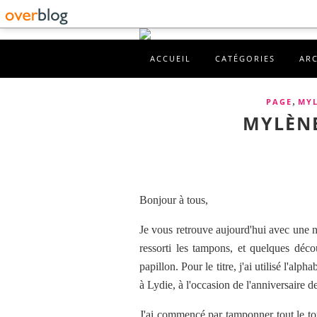
ACCUEIL
CATÉGORIES
AR
,
PAGE
MY
MYLÈNE
Bonjour à tous,
Je vous retrouve aujourd'hui avec une n
ressorti les tampons, et quelques déco
papillon. Pour le titre, j'ai utilisé l'alp
à Lydie, à l'occasion de l'anniversaire d
J'ai commencé par tamponner tout le tou