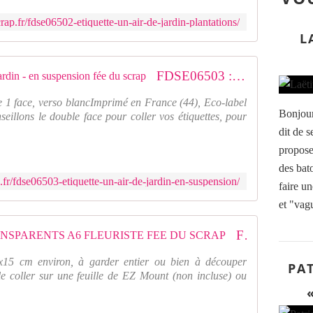
ap.fr/fdse06502-etiquette-un-air-de-jardin-plantations/
L
FDSE06503 : Etiquette un air de jardin - en suspension fée du scrap
 1 face, verso blancImprimé en France (44), Eco-label
Bonjour
eillons le double face pour coller vos étiquettes, pour
dit de s
propose
des bat
fr/fdse06503-etiquette-un-air-de-jardin-en-suspension/
faire un
et "vag
FDSTTA6049 : TAMPONS TRANSPARENTS A6 FLEURISTE FEE DU SCRAP
15 cm environ, à garder entier ou bien à découper
PAT
e coller sur une feuille de EZ Mount (non incluse) ou