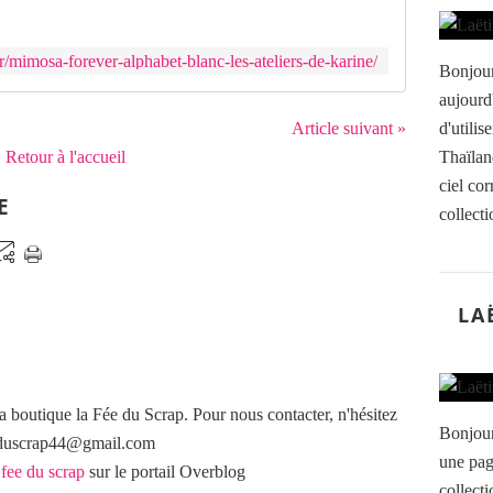
/mimosa-forever-alphabet-blanc-les-ateliers-de-karine/
Bonjour
aujourd
Article suivant »
d'utilis
Retour à l'accueil
Thaïlan
ciel co
E
collecti
LA
a boutique la Fée du Scrap. Pour nous contacter, n'hésitez
Bonjour
eeduscrap44@gmail.com
une pag
 fee du scrap
sur le portail Overblog
collecti