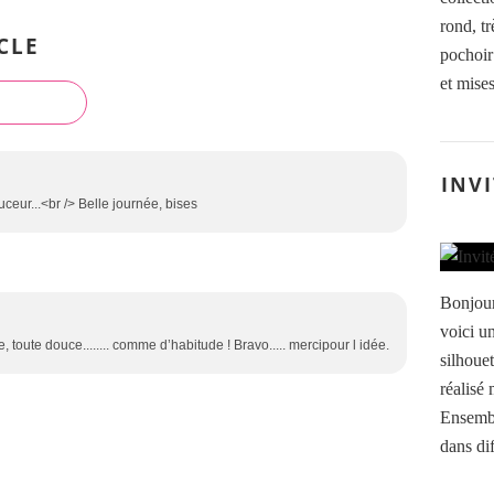
rond, t
CLE
pochoir
et mises
INVI
ceur...<br /> Belle journée, bises
Bonjour
voici u
 toute douce........ comme d’habitude ! Bravo..... mercipour l idée.
silhoue
réalisé
Ensembl
dans dif