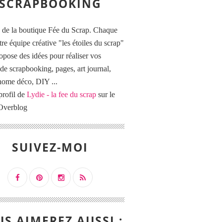
SCRAPBOOKING
 de la boutique Fée du Scrap. Chaque
tre équipe créative "les étoiles du scrap"
opose des idées pour réaliser vos
de scrapbooking, pages, art journal,
 home déco, DIY ...
profil de
Lydie - la fee du scrap
sur le
 Overblog
SUIVEZ-MOI
S AIMEREZ AUSSI :