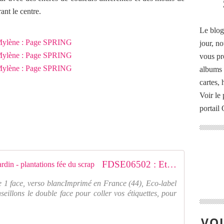
ant le centre.
Le blog
jour, no
vous pr
albums 
cartes,
Voir le 
portail
FDSE06502 : Etiquette un air de jardin - plantations fée du scrap
 1 face, verso blancImprimé en France (44), Eco-label
eillons le double face pour coller vos étiquettes, pour
VOU