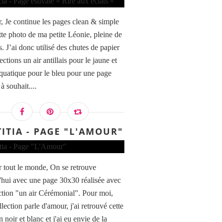
, Je continue les pages clean & simple
tte photo de ma petite Léonie, pleine de
. J’ai donc utilisé des chutes de papier
6050 : TAMPON NON MONTE A6 FLEURS DU -jard
ections un air antillais pour le jaune et
aquatique pour le bleu pour une page
 à souhait....
TITIA - PAGE "L'AMOUR"
 tout le monde, On se retrouve
'hui avec une page 30x30 réalisée avec
ection "un air Cérémonial". Pour moi,
llection parle d'amour, j'ai retrouvé cette
 noir et blanc et j'ai eu envie de la