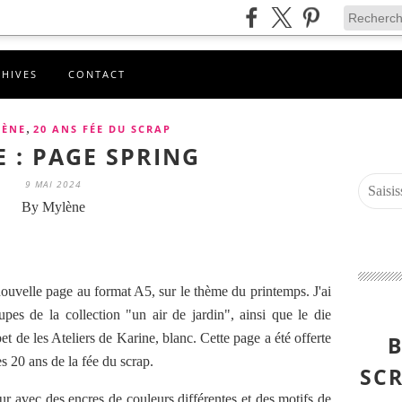
CHIVES
CONTACT
,
LÈNE
20 ANS FÉE DU SCRAP
 : PAGE SPRING
9 MAI 2024
By Mylène
ouvelle page au format A5, sur le thème du printemps. J'ai
upes de la collection "un air de jardin", ainsi que le die
habet de les Ateliers de Karine, blanc. Cette page a été offerte
B
es 20 ans de la fée du scrap.
SCR
r avec des encres de couleurs différentes et des motifs de