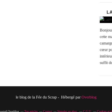
L
Bonjour
cette m
camargua
cœur po
intérieu
suffit d
le blog de la Fée du Scrap - Hébergé par
Overblog
portail Overblog
Top articles
Contact
Signaler un abus
C.G.U.
Cookies et d