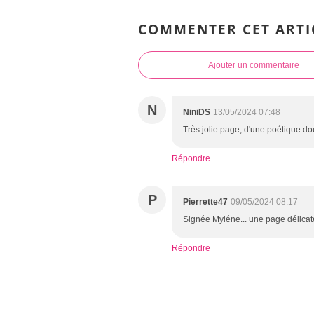
COMMENTER CET ARTI
Ajouter un commentaire
N
NiniDS
13/05/2024 07:48
Très jolie page, d'une poétique dou
Répondre
P
Pierrette47
09/05/2024 08:17
Signée Myléne... une page délicate,
Répondre