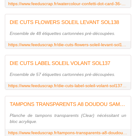
https://www.feeduscrap.fr/watercolour-confetti-dot-card-36-a87461.html
DIE CUTS FLOWERS SOLEIL LEVANT SOL138
Ensemble de 48 étiquettes cartonnées pré-découpées.
https://www.feeduscrap.fr/die-cuts-flowers-soleil-levant-sol138-a89858.html
DIE CUTS LABEL SOLEIL VOLANT SOL137
Ensemble de 57 étiquettes cartonnées pré-découpées.
https://www.feeduscrap.fr/die-cuts-label-soleil-volant-sol137-a89859.html
TAMPONS TRANSPARENTS A8 DOUDOU SAMOURAI SOL108
Planche de tampons transparents (Clear) nécéssitant un
bloc acrylique.
https://www.feeduscrap.fr/tampons-transparents-a8-doudou-samourai-sol108-a89856.html