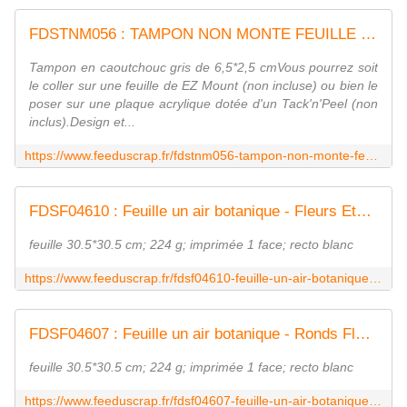
FDSTNM056 : TAMPON NON MONTE FEUILLE DE JUIN Fée du scrap
Tampon en caoutchouc gris de 6,5*2,5 cmVous pourrez soit
le coller sur une feuille de EZ Mount (non incluse) ou bien le
poser sur une plaque acrylique dotée d'un Tack'n'Peel (non
inclus).Design et...
https://www.feeduscrap.fr/fdstnm056-tampon-non-monte-feuille-de-juin/
FDSF04610 : Feuille un air botanique - Fleurs Etoilées Vertes FEE DU SCRAP
feuille 30.5*30.5 cm; 224 g; imprimée 1 face; recto blanc
https://www.feeduscrap.fr/fdsf04610-feuille-un-air-botanique-fleurs-etoilees-vertes/
FDSF04607 : Feuille un air botanique - Ronds Fleurs Menthe FEE DU SCRAP
feuille 30.5*30.5 cm; 224 g; imprimée 1 face; recto blanc
https://www.feeduscrap.fr/fdsf04607-feuille-un-air-botanique-ronds-fleurs-menthe/