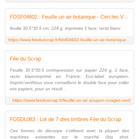
FDSF04602 : Feuille un air botanique - Cercles Vieux Rose FEE DU SCRAP
feuille 30.5*30.5 cm; 224 g; imprimée 1 face; recto blanc
https://www.feeduscrap.fr/fdsf04602-feuille-un-air-botanique-cercles-vieux-rose/
Fée du Scrap
Feuille 30.5*30.5 cmImpression sur papier 224 g, 1 face,
recto blancimprimé en France, Eco-label européen,
Imprim'vertNous vous conseillons le double face pour coller
vos papiers, pour un résult...
https://www.feeduscrap.fr/feuille-un-air-poupon-nuages-vert/
FDSDL083 : Lot de 7 dies timbres Fée du Scrap
Ces formes de découpe s'utilisent avec la plupart des
machines existantes sur le marché (big shot,