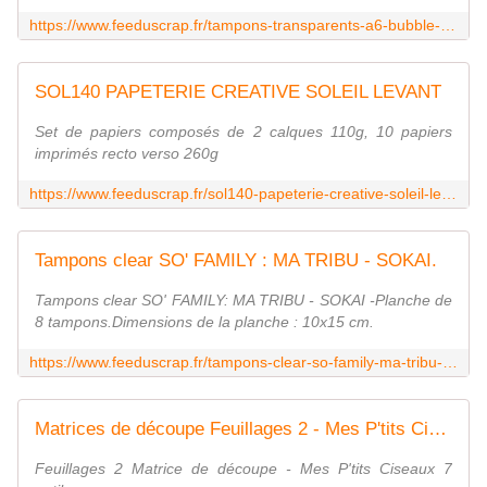
https://www.feeduscrap.fr/tampons-transparents-a6-bubble-tea-sol122-a89842.html
SOL140 PAPETERIE CREATIVE SOLEIL LEVANT
Set de papiers composés de 2 calques 110g, 10 papiers
imprimés recto verso 260g
https://www.feeduscrap.fr/sol140-papeterie-creative-soleil-levant-a89826.html
Tampons clear SO' FAMILY : MA TRIBU - SOKAI.
Tampons clear SO' FAMILY: MA TRIBU - SOKAI -Planche de
8 tampons.Dimensions de la planche : 10x15 cm.
https://www.feeduscrap.fr/tampons-clear-so-family-ma-tribu-sokai-a89897.html
Matrices de découpe Feuillages 2 - Mes P'tits Ciseaux
Feuillages 2 Matrice de découpe - Mes P'tits Ciseaux 7