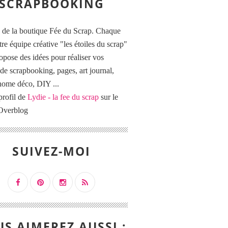
SCRAPBOOKING
 de la boutique Fée du Scrap. Chaque
tre équipe créative "les étoiles du scrap"
opose des idées pour réaliser vos
de scrapbooking, pages, art journal,
 home déco, DIY ...
profil de
Lydie - la fee du scrap
sur le
 Overblog
SUIVEZ-MOI
S AIMEREZ AUSSI :