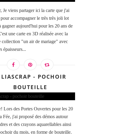
 Je viens partager ici la carte que j'ai
 pour accompagner le très très joli lot
 à gagner aujourd'hui pour les 20 ans de
C'est une carte en 3D réalisée avec la
e collection "un air de mariage" avec
s épaisseurs...
ULIASCRAP - POCHOIR
BOUTEILLE
A-351 TSVF-CLA-351 ENCRE VERSAFINE CLAIR - N
! Lors des Portes Ouvertes pour les 20
la Fée, j'ai proposé des démos autour
dres et des crayons aquarellables ainsi
pochoir du mois, en forme de bouteille.