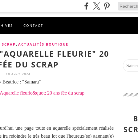
CHIVES
CONTACT
,
U SCRAP
ACTUALITÉS BOUTIQUE
 "AQUARELLE FLEURIE" 20
FÉE DU SCRAP
10 AVRIL 2024
 Béatrice : "Samara"
B
SCR
rd'hui une page toute en aquarelle spécialement réalisée
 ira rejoindre le très beau lot que l'heureux(se) gagnant(e)