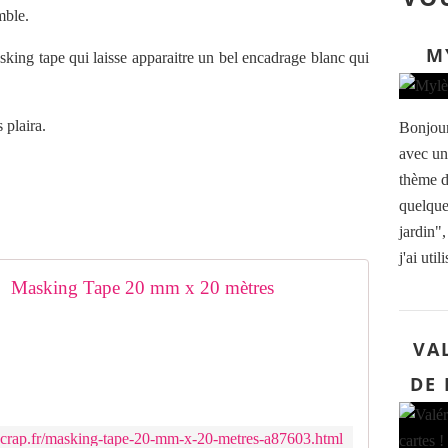
mble.
M
sking tape qui laisse apparaitre un bel encadrage blanc qui
.
 plaira.
Bonjour
avec un
thème du
quelque
jardin",
j'ai util
Masking Tape 20 mm x 20 mètres
VA
DE 
scrap.fr/masking-tape-20-mm-x-20-metres-a87603.html