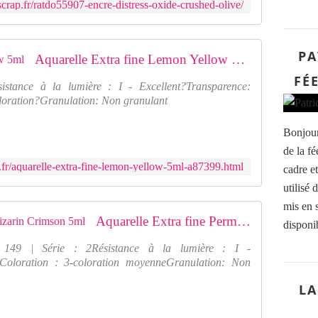
crap.fr/ratdo55907-encre-distress-oxide-crushed-olive/
é
t
t
e
é
à
s
PA
l
Aquarelle Extra fine Lemon Yellow 5ml
:
'
FÉ
I
e
stance à la lumière : I - Excellent?Transparence:
d
a
oloration?Granulation: Non granulant
é
u
a
q
Bonjour
l
u
de la fé
e
i
p
.fr/aquarelle-extra-fine-lemon-yellow-5ml-a87399.html
v
cadre et
o
o
utilisé 
u
u
mis en 
r
s
Aquarelle Extra fine Permanent Alizarin Crimson 5ml
c
disponib
p
o
e
49 | Série : 2Résistance à la lumière : I -
l
r
tColoration : 3-coloration moyenneGranulation: Non
o
m
r
e
LA
i
t
s
t