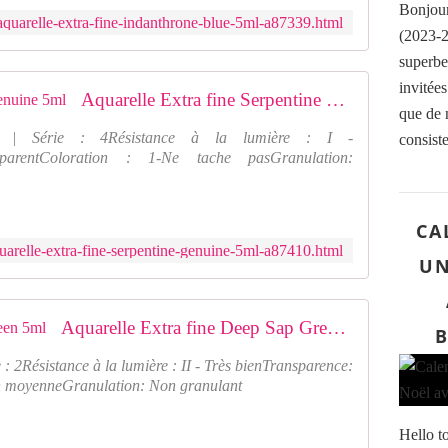
s
Bonjour
i
t
aquarelle-extra-fine-indanthrone-blue-5ml-a87339.html
(2023-2
o
a
n
m
superbe
s
p
invitées
Aquarelle Extra fine Serpentine Genuine 5ml
f
o
que de 
a
n
que | Série : 4Résistance à la lumière : I -
i
consiste
s
nsparentColoration : 1-Ne tache pasGranulation:
t
a
e
v
s
e
a
c
CA
u
d
uarelle-extra-fine-serpentine-genuine-5ml-a87410.html
x
e
UN
t
l
a
'
m
a
Aquarelle Extra fine Deep Sap Green 5ml
B
p
q
o
u
: 2Résistance à la lumière : II - Très bienTransparence:
n
a
on moyenneGranulation: Non granulant
s
r
,
e
Hello t
m
l