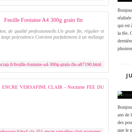
Bonjour,
réalisée
Feuille Fontaine A4 300g grain fin
qui est
n, de qualité professionnelle.Un grain fin, régulier et
la fée. 
 une large polyvalence.Convient parfaitement à un mélange
dernièr
plusieur
crap.fr/feuille-fontaine-a4-300g-grain-fin-a87190.html
J
TSVF-CL
E
n
Bonjour
c
ans de 
r
e
des pou
à
que le 
duscrap.fr/tsvf-cla-351-encre-versafine-clair-nocturne/