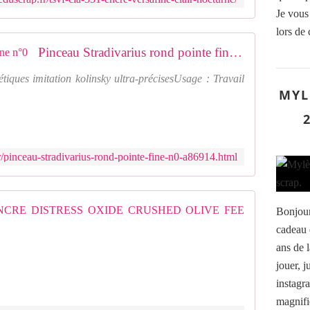
s
Je vous
é
c
lors de
h
Pinceau Stradivarius rond pointe fine n°0
a
g
tiques imitation kolinsky ultra-précisesUsage : Travail
e
MYL
r
a
p
i
d
/pinceau-stradivarius-rond-pointe-fine-n0-a86914.html
e
e
t
RATDO55
r
Bonjour
é
cadeau 
P
s
ans de 
r
i
o
jouer, 
s
p
t
instagr
r
a
magnifiq
i
n