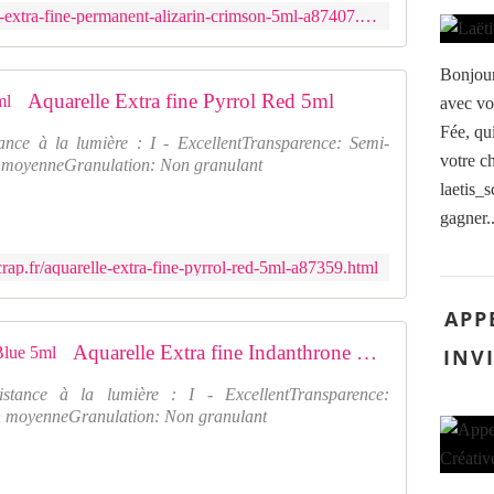
e
r
https://www.feeduscrap.fr/aquarelle-extra-fine-permanent-alizarin-crimson-5ml-a87407.html
r
a
l
e
'
Bonjour
n
i
Aquarelle Extra fine Pyrrol Red 5ml
s
avec vou
n
u
Fée, qui
t
ance à la lumière : I - ExcellentTransparence: Semi-
i
é
votre c
on moyenneGranulation: Non granulant
t
r
e
laetis_s
i
d
gagner..
e
e
u
c
rap.fr/aquarelle-extra-fine-pyrrol-red-5ml-a87359.html
r
o
d
l
e
APP
o
s
r
Aquarelle Extra fine Indanthrone Blue 5ml
INV
i
i
m
s
tance à la lumière : I - ExcellentTransparence:
p
e
on moyenneGranulation: Non granulant
r
r
e
v
s
o
s