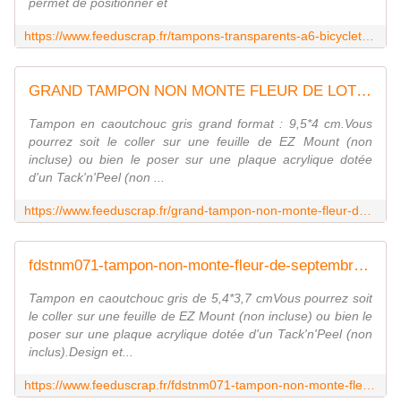
permet de positionner et
https://www.feeduscrap.fr/tampons-transparents-a6-bicyclette-a92414.html
GRAND TAMPON NON MONTE FLEUR DE LOTUS Fée du scrap
Tampon en caoutchouc gris grand format : 9,5*4 cm.Vous
pourrez soit le coller sur une feuille de EZ Mount (non
incluse) ou bien le poser sur une plaque acrylique dotée
d'un Tack'n'Peel (non ...
https://www.feeduscrap.fr/grand-tampon-non-monte-fleur-de-lotus-a80844.html
fdstnm071-tampon-non-monte-fleur-de-septembre Fée du scrap
Tampon en caoutchouc gris de 5,4*3,7 cmVous pourrez soit
le coller sur une feuille de EZ Mount (non incluse) ou bien le
poser sur une plaque acrylique dotée d'un Tack'n'Peel (non
inclus).Design et...
https://www.feeduscrap.fr/fdstnm071-tampon-non-monte-fleur-de-septembre/