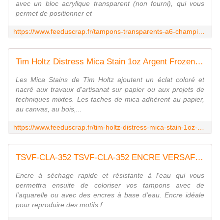
avec un bloc acrylique transparent (non fourni), qui vous
permet de positionner et
https://www.feeduscrap.fr/tampons-transparents-a6-champignons-a93286.html
Tim Holtz Distress Mica Stain 1oz Argent Frozen Fog
Les Mica Stains de Tim Holtz ajoutent un éclat coloré et
nacré aux travaux d'artisanat sur papier ou aux projets de
techniques mixtes. Les taches de mica adhèrent au papier,
au canvas, au bois,...
https://www.feeduscrap.fr/tim-holtz-distress-mica-stain-1oz-argent-frozen-fog-a91564.html
TSVF-CLA-352 TSVF-CLA-352 ENCRE VERSAFINE CLAIR - Morning Mist FEE DU SCRAP
Encre à séchage rapide et résistante à l'eau qui vous
permettra ensuite de coloriser vos tampons avec de
l'aquarelle ou avec des encres à base d'eau. Encre idéale
pour reproduire des motifs f...