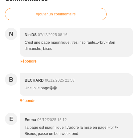
Ajouter un commentaire
N
NiniDS
07/12/2025 08:16
C'est une page magnifique, très inspirante...<br /> Bon
dimanche, bises
Répondre
B
BECHARD
06/12/2025 21:58
Une jolie page🤩🤩
Répondre
E
Emma
06/12/2025 15:12
Ta page est magnifique ! J'adore la mise en page !<br />
Bisous, passe un bon week-end.