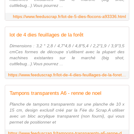
cuttlebug...).Vous pourrez ...
https://www.feeduscrap.fr/lot-de-5-dies-flocons-a93336.html
lot de 4 dies feuillages de la forêt
Dimensions : 3,2 * 2,8 / 4,7*4,8 / 4,8*5,4 / 2,2*1,9 / 3,9*3,5
cmCes formes de découpe s'utilisent avec la plupart des
machines existantes sur le marché (big shot,
cuttlebug...).Vous pourrez ...
https://www.feeduscrap.fr/lot-de-4-dies-feuillages-de-la-foret-a93337.html
Tampons transparents A6 - renne de noel
Planche de tampons transparents sur une planche de 10 x
15 cm, design exclusif créé par la Fée du Scrap.A utiliser
avec un bloc acrylique transparent (non fourni), qui vous
permet de positionner et
https://www.feeduscrap.fr/tampons-transparents-a6-renne-de-noel-a92547.html