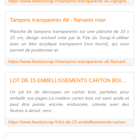
https://www.feeduscrap.fr/tampons-transparents-a6-cigogne-a93768.html
Tampons transparents A6 - flamants rose
Planche de tampons transparents sur une planche de 10 x
15 cm, design exclusif créé par la Fée du Scrap.A utiliser
avec un bloc acrylique transparent (non fourni), qui vous
permet de positionner et
https://www.feeduscrap.fr/tampons-transparents-a6-flamants-rose-a93766.html
LOT DE 15 EMBELLISSEMENTS CARTON BOIS UN AIR CAMARGUAIS
Un joli lot de découpes en carton bois, parfaites pour
embellir vos pages.La matière carton bois est sans acide et
peut être peinte, encrée, embossée, colorée avec des
feutres à alcool, reco...
https://www.feeduscrap.fr/lot-de-15-embellissements-carton-bois-un-air-camarguais-a94509.html