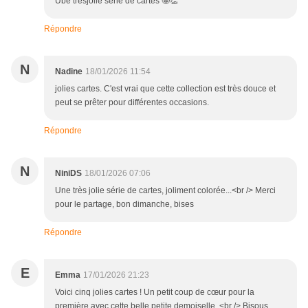
Ube tresjolie série de cartes 🤩👏
Répondre
N
Nadine
18/01/2026 11:54
jolies cartes. C'est vrai que cette collection est très douce et
peut se prêter pour différentes occasions.
Répondre
N
NiniDS
18/01/2026 07:06
Une très jolie série de cartes, joliment colorée...<br /> Merci
pour le partage, bon dimanche, bises
Répondre
E
Emma
17/01/2026 21:23
Voici cinq jolies cartes ! Un petit coup de cœur pour la
première avec cette belle petite demoiselle. <br /> Bisous,