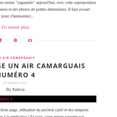
eu moins "organisée" aujourd'hui, avec cette superposition
on et des photos de petites dimensions. Il faut avouer
e pour s'harmoniser...
En savoir plus
N AIR CAMARGUAIS
AGE UN AIR CAMARGUAIS
NUMÉRO 4
25 JANVIER 2026
By Patricia
rième page, utilisation du pochoir carré et des tampons
che à la perfection ! Et vous, vous mixez souvent vos