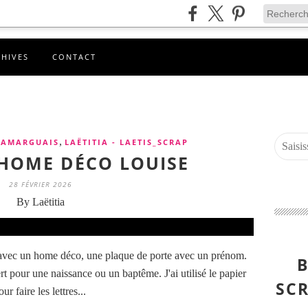
CHIVES
CONTACT
,
CAMARGUAIS
LAËTITIA - LAETIS_SCRAP
- HOME DÉCO LOUISE
28 FÉVRIER 2026
By Laëtitia
 avec un home déco, une plaque de porte avec un prénom.
B
rt pour une naissance ou un baptême. J'ai utilisé le papier
SCR
r faire les lettres...