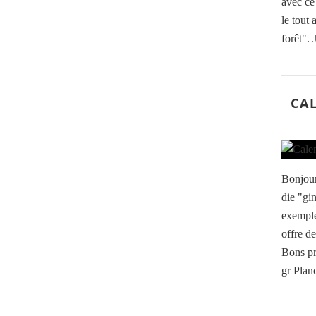
avec ce
le tout 
forêt". J
CAL
Bonjour
die "gi
exemple
offre de
Bons pr
gr Plan