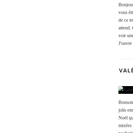
Bonjour,
vous ét
de ce tr
attend.
voir une
J'ouvre
VAL
Bonsoir
jolis e
Noël que
mixées a