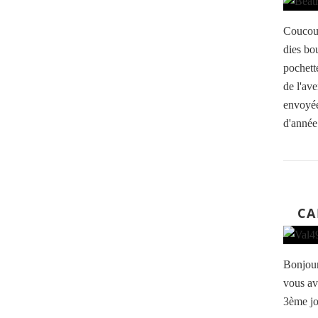
Coucou,
dies bo
pochett
de l'ave
envoyée
d'année.
CA
Bonjour
vous av
3ème jo