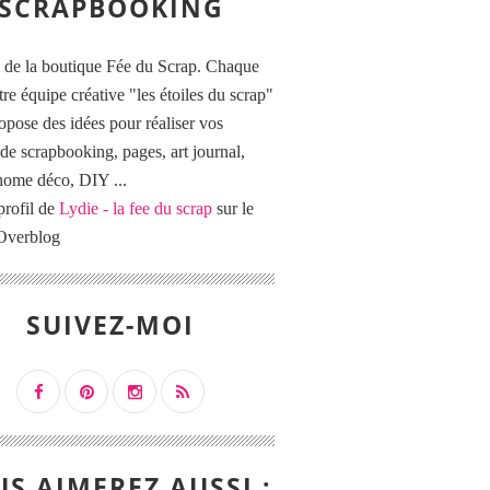
SCRAPBOOKING
 de la boutique Fée du Scrap. Chaque
tre équipe créative "les étoiles du scrap"
opose des idées pour réaliser vos
de scrapbooking, pages, art journal,
 home déco, DIY ...
profil de
Lydie - la fee du scrap
sur le
 Overblog
SUIVEZ-MOI
S AIMEREZ AUSSI :