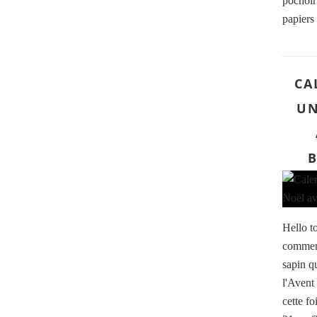
pochoir 
papiers
CA
UN
B
Hello t
comment
sapin qu
l'Avent 
cette fo