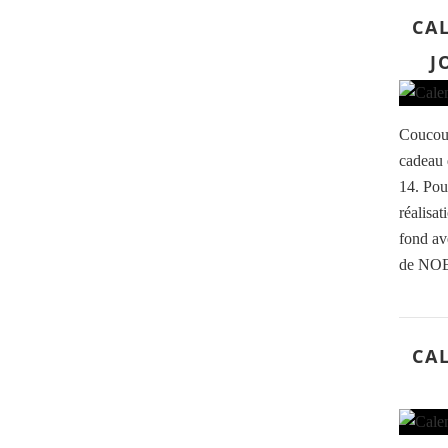
CAL
J
Coucou,
cadeau 
14. Pour
réalisat
fond av
de NOEL
CAL