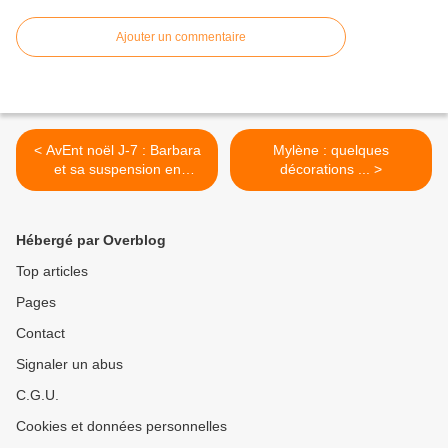
Ajouter un commentaire
< AvEnt noël J-7 : Barbara
Mylène : quelques
et sa suspension en
décorations ... >
feutrine
Hébergé par Overblog
Top articles
Pages
Contact
Signaler un abus
C.G.U.
Cookies et données personnelles