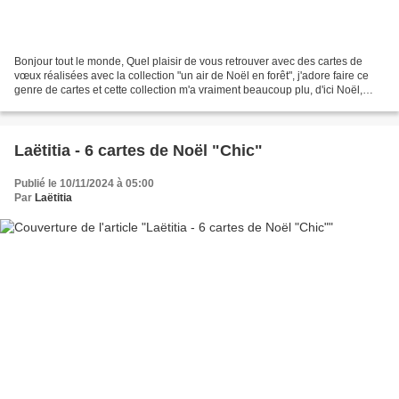
Bonjour tout le monde, Quel plaisir de vous retrouver avec des cartes de
vœux réalisées avec la collection "un air de Noël en forêt", j'adore faire ce
genre de cartes et cette collection m'a vraiment beaucoup plu, d'ici Noël,
vous allez voir passer un...
Laëtitia - 6 cartes de Noël "Chic"
Publié le 10/11/2024 à 05:00
Par
Laëtitia