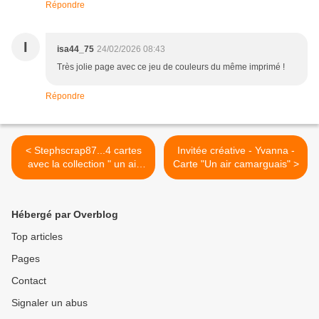
Répondre
I
isa44_75
24/02/2026 08:43
Très jolie page avec ce jeu de couleurs du même imprimé !
Répondre
< Stephscrap87...4 cartes
Invitée créative - Yvanna -
avec la collection " un air
Carte "Un air camarguais" >
camarguais"
Hébergé par Overblog
Top articles
Pages
Contact
Signaler un abus