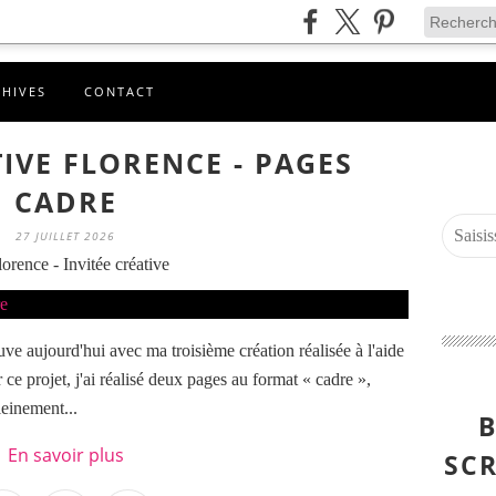
CHIVES
CONTACT
TIVE FLORENCE - PAGES
CADRE
27 JUILLET 2026
orence - Invitée créative
uve aujourd'hui avec ma troisième création réalisée à l'aide
r ce projet, j'ai réalisé deux pages au format « cadre »,
leinement...
B
En savoir plus
SCR