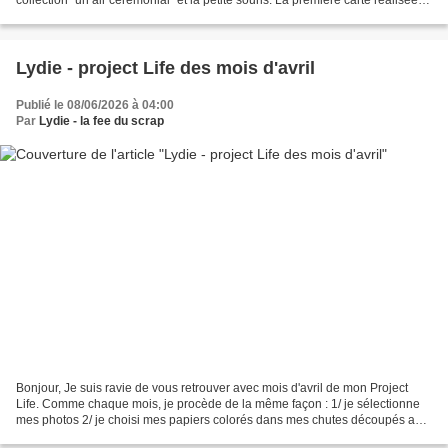
avec la collection "un...
Lydie - project Life des mois d'avril
Publié le 08/06/2026 à 04:00
Par
Lydie - la fee du scrap
Bonjour, Je suis ravie de vous retrouver avec mois d'avril de mon Project
Life. Comme chaque mois, je procède de la même façon : 1/ je sélectionne
mes photos 2/ je choisi mes papiers colorés dans mes chutes découpés aux
formats 7,5*10 xm et 10*15 cm....