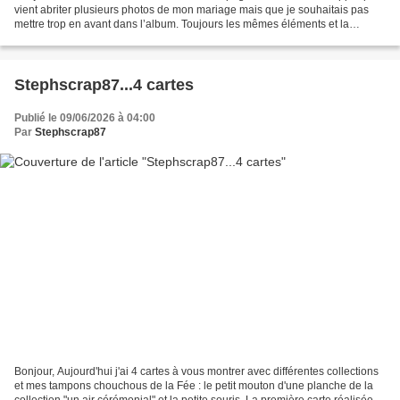
vient abriter plusieurs photos de mon mariage mais que je souhaitais pas
mettre trop en avant dans l’album. Toujours les mêmes éléments et la
simplicité en fil conducteur. Planche...
Stephscrap87...4 cartes
Publié le 09/06/2026 à 04:00
Par
Stephscrap87
Bonjour, Aujourd'hui j'ai 4 cartes à vous montrer avec différentes collections
et mes tampons chouchous de la Fée : le petit mouton d'une planche de la
collection "un air cérémonial" et la petite souris. La première carte réalisée