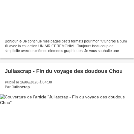
Bonjour ☺️ Je continue mes pages petits formats pour mon futur gros album
📔 avec la collection UN AIR CÉRÉMONIAL. Toujours beaucoup de
simplicité avec les mêmes éléments graphiques. Je vous souhaite une
bonne journée 🥰 Pack comprenant 10 feuilles 30.5*30.5...
Juliascrap - Fin du voyage des doudous Chou
Publié le 16/06/2026 à 04:30
Par
Juliascrap