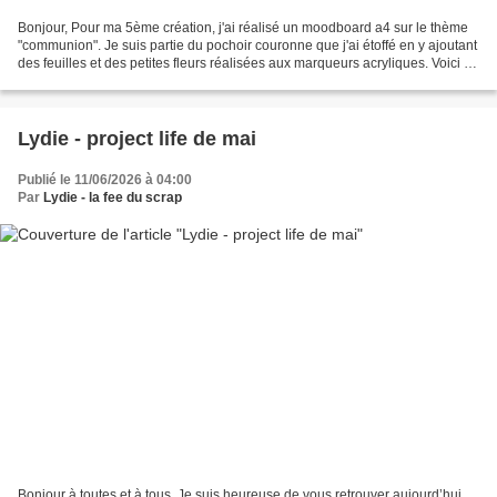
Bonjour, Pour ma 5ème création, j'ai réalisé un moodboard a4 sur le thème
"communion". Je suis partie du pochoir couronne que j'ai étoffé en y ajoutant
des feuilles et des petites fleurs réalisées aux marqueurs acryliques. Voici la
liste des produits...
Lydie - project life de mai
Publié le 11/06/2026 à 04:00
Par
Lydie - la fee du scrap
Bonjour à toutes et à tous, Je suis heureuse de vous retrouver aujourd’hui