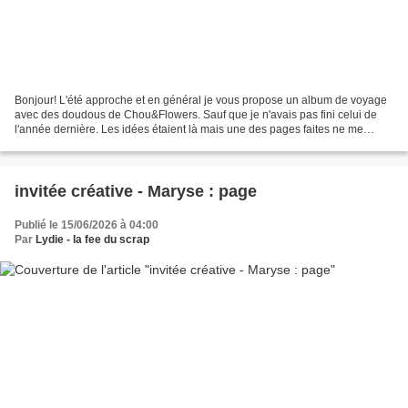
Bonjour! L'été approche et en général je vous propose un album de voyage
avec des doudous de Chou&Flowers. Sauf que je n'avais pas fini celui de
l'année dernière. Les idées étaient là mais une des pages faites ne me
plaisait pas, ce qui m'a bloqué. Avant...
invitée créative - Maryse : page
Publié le 15/06/2026 à 04:00
Par
Lydie - la fee du scrap